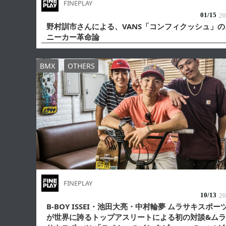
FINEPLAY
01/
15
20
野村訓市さんによる、VANS「コンフィクッシュ」の
ニーカー革命論
BMX
OTHERS
FINEPLAY
10/
13
20
B-BOY ISSEI・池田大亮・中村輪夢 ムラサキスポー
が世界に誇るトップアスリートによる初の対談&ムラ