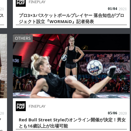
FINEPLAY
01/
04
21
2021
ス
プロ3×3バスケットボールプレイヤー 落合知也がプロ
ジェクト設立『WORMAiD』記者発表
OTHERS
FINEPLAY
05/
06
20
2020
ツ
Red Bull Street Styleのオンライン開催が決定！男女
とも16歳以上が出場可能