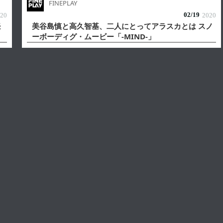
FINEPLAY
02/
19
20
2020
続
美谷島慎と高久智基、二人にとってアラスカとは スノ
ーボーディグ・ムービー「-MIND-」