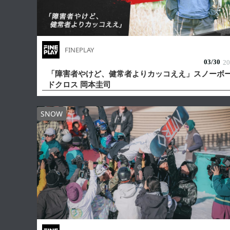
FINEPLAY
03/
30
20
「障害者やけど、健常者よりカッコええ」スノーボ
ドクロス 岡本圭司
SNOW