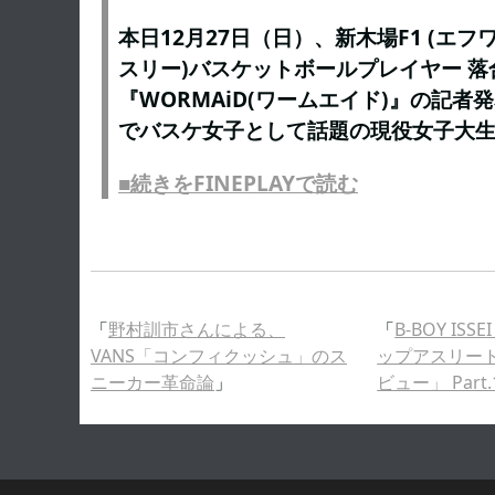
本日12月27日（日）、新木場F1 (エ
スリー)バスケットボールプレイヤー 落
『WORMAiD(ワームエイド)』の記者
でバスケ女子として話題の現役女子大生
■続きをFINEPLAYで読む
「
野村訓市さんによる、
「
B-BOY 
VANS「コンフィクッシュ」のス
ップアスリー
ニーカー革命論
」
ビュー」 Part