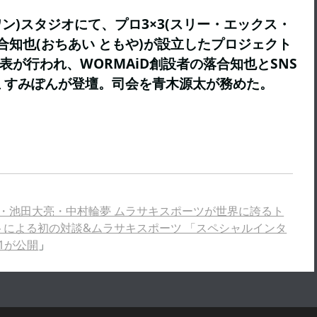
フワン)スタジオにて、プロ3×3(スリー・エックス・
合知也(おちあい ともや)が設立したプロジェクト
発表が行われ、WORMAiD創設者の落合知也とSNS
 すみぽんが登壇。司会を青木源太が務めた。
ISSEI・池田大亮・中村輪夢 ムラサキスポーツが世界に誇るト
トによる初の対談&ムラサキスポーツ 「スペシャルインタ
.1が公開
」