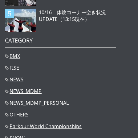
10/16 体験コーナー空き状況
UPDATE（13:15現在）
CATEGORY
BMX
FISE
NEWS
NEWS_MDMP
NEWS_MDMP_PERSONAL
OTHERS
Parkour World Championships