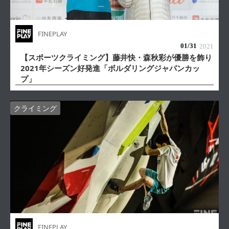
FINEPLAY
01/
31
2021
【スポーツクライミング】藤井快・森秋彩が優勝を飾り
2021年シーズン好発進「ボルダリングジャパンカッ
プ」
クライミング
FINEPLAY