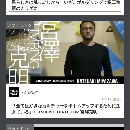
男らしさは腕っぷしから。いざ、ボルダリングで逆三角
形のカラダに
クライミング
FINEPLAY
03/
12
2021
「全ては好きなカルチャーをボトムアップするために生
きている」CLIMBING DIRECTOR 宮澤克明
クライミング