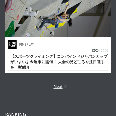
FINEPLAY
12/
24
2020
【スポーツクライミング】コンバインドジャパンカップ
がいよいよ今週末に開催！ 大会の見どころや注目選手
を一挙紹介
Next
RANKING