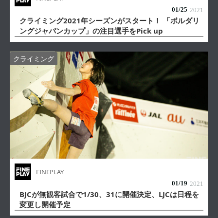
01/
25
2021
クライミング2021年シーズンがスタート！ 「ボルダリ
ングジャパンカップ」の注目選手をPick up
クライミング
FINEPLAY
01/
19
2021
BJCが無観客試合で1/30、31に開催決定、LJCは日程を
変更し開催予定