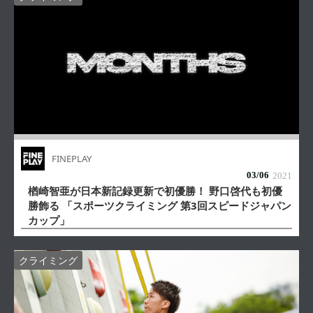
FINEPLAY
03/
06
2021
楢崎智亜が日本新記録更新で初優勝！ 野口啓代も初優
勝飾る 「スポーツクライミング 第3回スピードジャパン
カップ」
クライミング