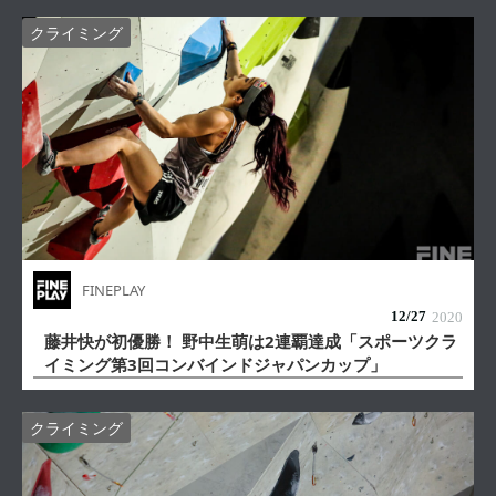
クライミング
FINEPLAY
12/
27
2020
藤井快が初優勝！ 野中生萌は2連覇達成「スポーツクラ
イミング第3回コンバインドジャパンカップ」
クライミング