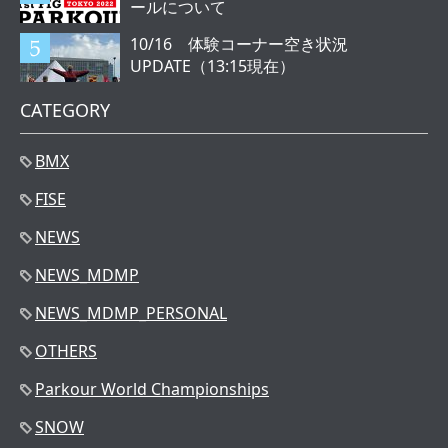
ールについて
10/16 体験コーナー空き状況
UPDATE（13:15現在）
CATEGORY
BMX
FISE
NEWS
NEWS_MDMP
NEWS_MDMP_PERSONAL
OTHERS
Parkour World Championships
SNOW