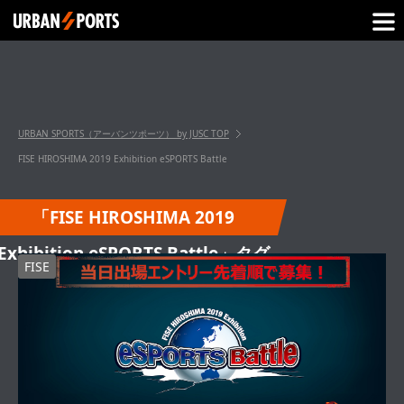
URBAN SPORTS（アーバンツポーツ） by JUSC
TOP
FISE HIROSHIMA 2019 Exhibition eSPORTS Battle
「FISE HIROSHIMA 2019
Exhibition eSPORTS Battle」タグ
FISE
の記事一覧