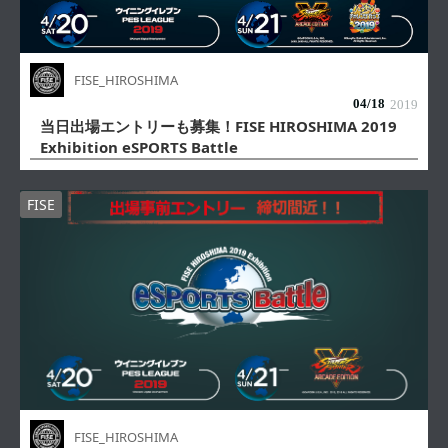
FISE_HIROSHIMA
04/
18
2019
当日出場エントリーも募集！FISE HIROSHIMA 2019
Exhibition eSPORTS Battle
FISE
FISE_HIROSHIMA