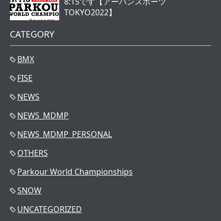
8:15です【アーバンスポーツ
TOKYO2022】
CATEGORY
BMX
FISE
NEWS
NEWS_MDMP
NEWS_MDMP_PERSONAL
OTHERS
Parkour World Championships
SNOW
UNCATEGORIZED