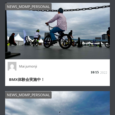
NEWS_MDMP_PERSONAL
Mai jumonji
10/
15
2022
BMX体験会実施中！
NEWS_MDMP_PERSONAL