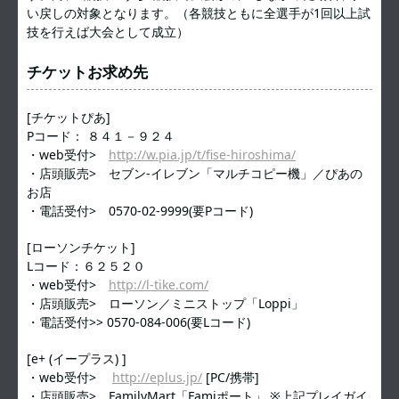
い戻しの対象となります。（各競技ともに全選手が1回以上試
技を行えば大会として成立）
チケットお求め先
[チケットぴあ]
Pコード： ８４１－９２４
・web受付>
http://w.pia.jp/t/fise-hiroshima/
・店頭販売> セブン-イレブン「マルチコピー機」／ぴあの
お店
・電話受付> 0570-02-9999(要Pコード)
[ローソンチケット]
Lコード：６２５２０
・web受付>
http://l-tike.com/
・店頭販売> ローソン／ミニストップ「Loppi」
・電話受付>> 0570-084-006(要Lコード)
[e+ (イープラス) ]
・web受付>
http://eplus.jp/
[PC/携帯]
・店頭販売> FamilyMart「Famiポート」 ※上記プレイガイ