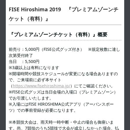
FISE Hiroshima 2019 『プレミアムゾーンチ
ケット（有料）』
『プレミアムゾーンチケット（有料）』概要
前売り：5,000円（FISE公式グッズ付き） ※規定枚数に達し
次第受付終了
当日 ：5,500円
※3歳以上は有料になります
※開場時間や競技スケジュールが変更になる場合ありますの
で、ご来場前に必ず本サイト
（
https://www.fisehiroshima.jp/
）にてご確認ください。
※FISE公式グッズは当日会場の入場口（プレミアムゾーン）
でお引渡しいたします。
※入場にはFISE HIROSHIMA公式アプリ（アーバンスポー
ツ）での事前登録が必要になります。
※本競技大会は、雨天時一時中断・中止の場合も御座いま
す。尚、7競技のうち5競技で大会が成立しなかった場合、払