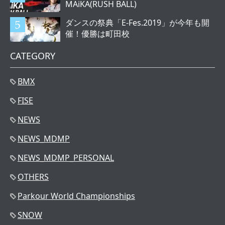
MAiKA(RUSH BALL)
ダンスの祭典「E-Fes.2019」が今年も開
催！優勝は町田校
CATEGORY
BMX
FISE
NEWS
NEWS_MDMP
NEWS_MDMP_PERSONAL
OTHERS
Parkour World Championships
SNOW