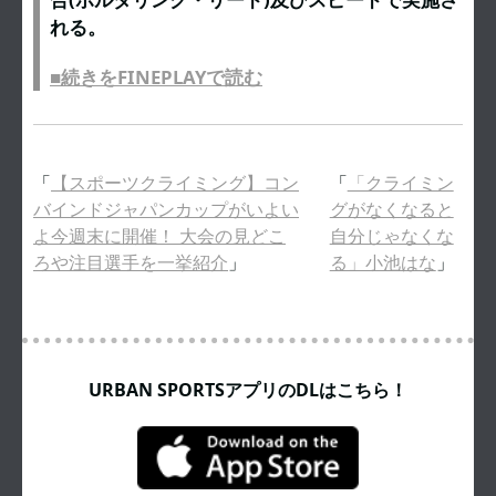
れる。
■続きをFINEPLAYで読む
「
【スポーツクライミング】コン
「
「クライミン
バインドジャパンカップがいよい
グがなくなると
よ今週末に開催！ 大会の見どこ
自分じゃなくな
ろや注目選手を一挙紹介
」
る」小池はな
」
URBAN SPORTSアプリのDLはこちら！