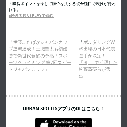
の獲得ポイントを乗じて順位を決する複合種目で競技が行わ
れる。
■続きをFINEPLAYで読む
「
伊藤ふたばがジャパンカッ
「
ボルダリングW
プ連覇達成！土肥圭太も初優
杯出場の日本代表
勝で新世代覚醒の予感「スポ
選手が決定！
ーツクライミング 第2回スピー
「BJC」で活躍した
ドジャパンカップ」
」
松藤藍夢らが選
出
」
URBAN SPORTSアプリのDLはこちら！