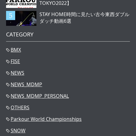
TOKYO2022】
STAY HOME時間に見たい古今東西ダブル
ダッチ動画6選
CATEGORY
BMX
FISE
NEWS
NEWS_MDMP
NEWS_MDMP_PERSONAL
OTHERS
Parkour World Championships
SNOW