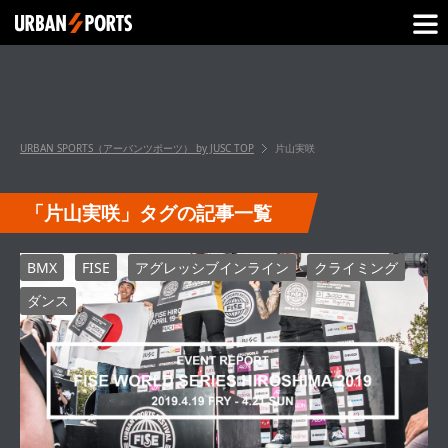
URBAN SPORTS（アーバンツポーツ） by JUSC
TOP
片山実咲
「片山実咲」タグの記事一覧
BMX
FISE
アグレッシブインライン
クライミング
ダンス