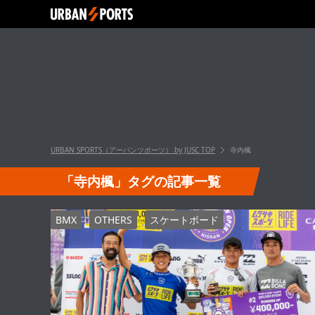
URBAN SPORTS（アーバンツポーツ） by JUSC
TOP
寺内楓
「寺内楓」タグの記事一覧
BMX
OTHERS
スケートボード