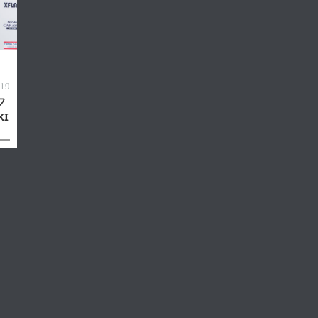
19
フ
I