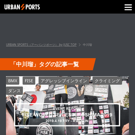
URBAN SPORTS（アーバンツポーツ） by JUSC
TOP
中川瑠
「中川瑠」タグの記事一覧
BMX
FISE
アグレッシブインライン
クライミング
ダンス