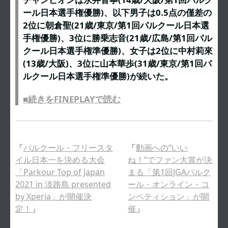
ール日本選手権優勝)、以下男子は0.5点の僅差の
2位に朝倉聖(21歳/東京/第1回パルクール日本選
手権優勝)、3位に勝乗志音(21歳/広島/第1回パル
クール日本選手権準優勝)、女子は2位に中村莉來
(13歳/大阪)、3位に山本華歩(31歳/東京/第1回パ
ルクール日本選手権準優勝)が続いた。
■続きをFINEPLAYで読む
「
パルクール・フリースタ
「
動画への“いい
イル日本一を決める大会
ね！”でファン大賞が決
「Parkour Top of Japan
まる「第1回JGAパルク
2021 in 淡路島 presented
ール・オンライン・コ
by Xperia」が開催決
ンペティション」が開
定！
」
催
」