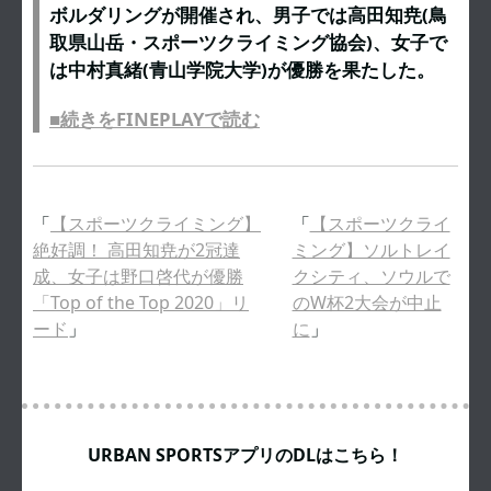
ボルダリングが開催され、男子では高田知尭(鳥
取県山岳・スポーツクライミング協会)、女子で
は中村真緒(青山学院大学)が優勝を果たした。
■続きをFINEPLAYで読む
「
【スポーツクライミング】
「
【スポーツクライ
絶好調！ 高田知尭が2冠達
ミング】ソルトレイ
成、女子は野口啓代が優勝
クシティ、ソウルで
「Top of the Top 2020」リ
のW杯2大会が中止
ード
」
に
」
URBAN SPORTSアプリのDLはこちら！