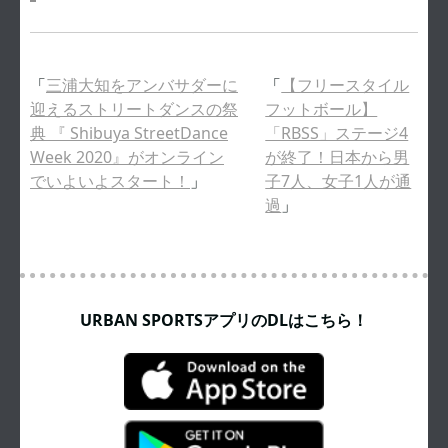
「
三浦大知をアンバサダーに
「
【フリースタイル
迎えるストリートダンスの祭
フットボール】
典 『 Shibuya StreetDance
「RBSS」ステージ4
Week 2020』がオンライン
が終了！日本から男
でいよいよスタート！
」
子7人、女子1人が通
過
」
URBAN SPORTSアプリのDLはこちら！