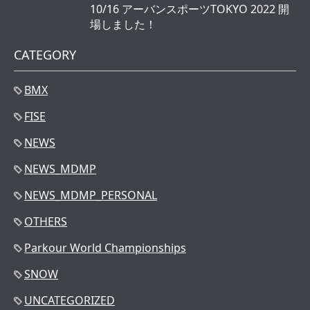
10/16 アーバンスポーツTOKYO 2022 開
場しました！
CATEGORY
BMX
FISE
NEWS
NEWS_MDMP
NEWS_MDMP_PERSONAL
OTHERS
Parkour World Championships
SNOW
UNCATEGORIZED