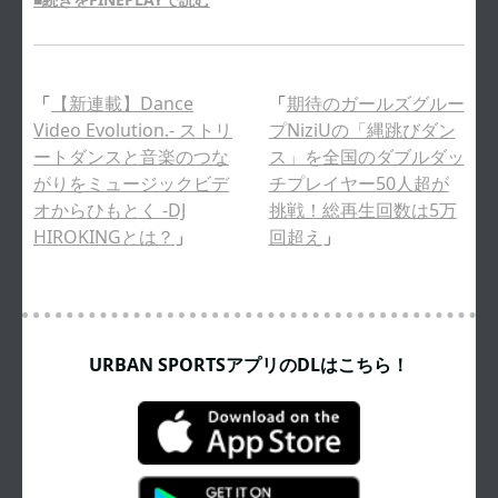
「
【新連載】Dance
「
期待のガールズグルー
Video Evolution.- ストリ
プNiziUの「縄跳びダン
ートダンスと音楽のつな
ス」を全国のダブルダッ
がりをミュージックビデ
チプレイヤー50⼈超が
オからひもとく -DJ
挑戦！総再生回数は5万
HIROKINGとは？
」
回超え
」
URBAN SPORTSアプリのDLはこちら！