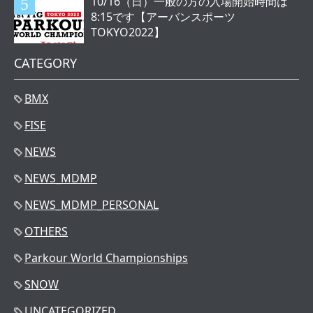
10/16（日）一般の方の入場開始時間は
8:15です【アーバンスポーツ
TOKYO2022】
CATEGORY
BMX
FISE
NEWS
NEWS_MDMP
NEWS_MDMP_PERSONAL
OTHERS
Parkour World Championships
SNOW
UNCATEGORIZED