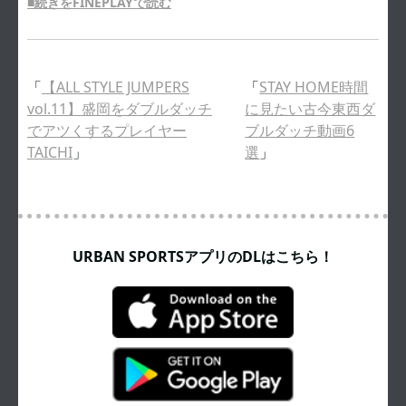
■続きをFINEPLAYで読む
「
【ALL STYLE JUMPERS
「
STAY HOME時間
vol.11】盛岡をダブルダッチ
に見たい古今東西ダ
でアツくするプレイヤー
ブルダッチ動画6
TAICHI
」
選
」
URBAN SPORTSアプリのDLはこちら！