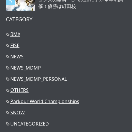
催！優勝は町田校
CATEGORY
BMX
FISE
NEWS
NEWS_MDMP
NEWS_MDMP_PERSONAL
OTHERS
Parkour World Championships
SNOW
UNCATEGORIZED