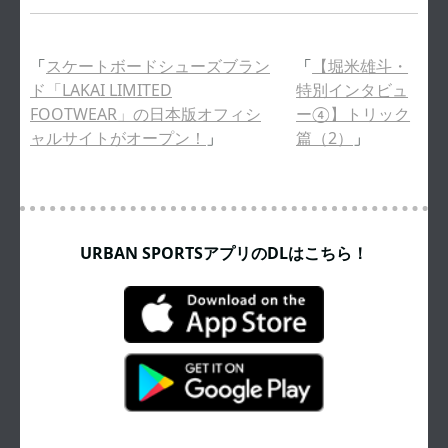
「
スケートボードシューズブラン
「
【堀米雄斗・
ド「LAKAI LIMITED
特別インタビュ
FOOTWEAR」の日本版オフィシ
ー④】トリック
ャルサイトがオープン！
」
篇（2）
」
URBAN SPORTSアプリのDLはこちら！