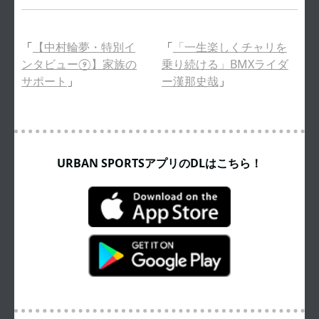
「
【中村輪夢・特別イ
「
「一生楽しくチャリを
ンタビュー⑨】家族の
乗り続ける」BMXライダ
サポート
」
ー漢那史哉
」
URBAN SPORTSアプリのDLはこちら！