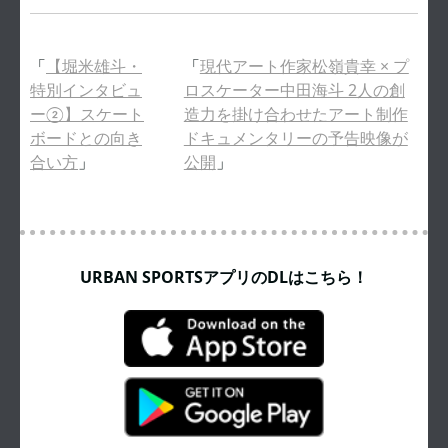
「
【堀米雄斗・
「
現代アート作家松嶺貴幸 × プ
特別インタビュ
ロスケーター中田海斗 2人の創
ー②】スケート
造力を掛け合わせたアート制作
ボードとの向き
ドキュメンタリーの予告映像が
合い方
」
公開
」
URBAN SPORTSアプリのDLはこちら！