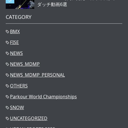
ダッチ動画6選
CATEGORY
BMX
FISE
NEWS
NEWS_MDMP
NEWS_MDMP_PERSONAL
OTHERS
Parkour World Championships
SNOW
UNCATEGORIZED