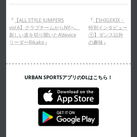
「
【ALL STYLE JUMPERS
「
【SHIGEKIX・
vol.6】クラブチームからNYへ。
特別インタビュー
新しい道を切り開いたA’device
①】ダンス以外
リーダーRikako
」
の趣味
」
URBAN SPORTSアプリのDLはこちら！