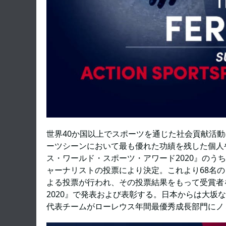
世界40か国以上でスポーツを通じた社会貢献活
ーツシーンにおいて最も優れた功績を残した個人
ス・ワールド・スポーツ・アワード2020』のうち
ャーナリストの投票により決定。これより68名
よる投票が行われ、その投票結果をもって受賞者
2020』で発表および表彰する。日本からは大坂
代表チームがローレウス年間最優秀成長部門にノ