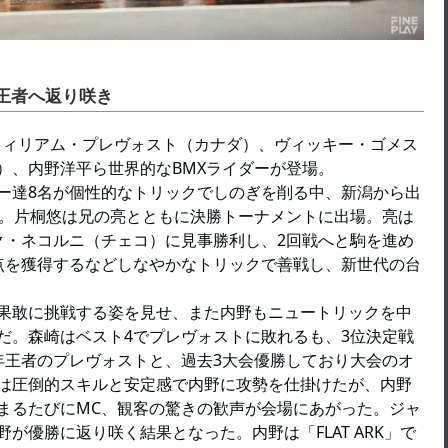
し王者へ返り咲き
ン＝ウィリアム・プレヴォスト（カナダ）、ヴィッキー・ゴメス
）、内野洋平ら世界的なBMXライダーが登場。
ー達8名が個性的なトリックでしのぎを削る中、新潟から出
た。片桐悠は兄の亮とともに決勝トーナメントに出場。亮は
ク・ネコルニ（チェコ）に見事勝利し、2回戦へと駒を進め
点を獲得するなどしなやかなトリックで善戦し、新世代の台
果敢に挑戦する姿を見せ、また内野もニュートリックを中
だ。森崎はベスト4でプレヴォストに敗れるも、3位決定戦
年王者のプレヴォストと、過去3大会優勝しており大会のオ
は圧倒的スキルと安定感で内野に攻勢を仕掛けたが、内野
まるたびにMC、観客の驚きの歓声が会場にあがった。ジャ
が優勝に返り咲く結果となった。内野は「FLAT ARK」で