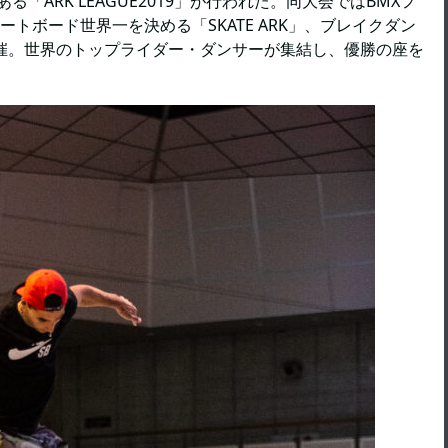
ARK LEAGUE2019」が行われた。同大会ではBMXフ
ケートボード世界一を決める「SKATE ARK」、ブレイクダン
が開催。世界のトップライダー・ダンサーが集結し、優勝の座を