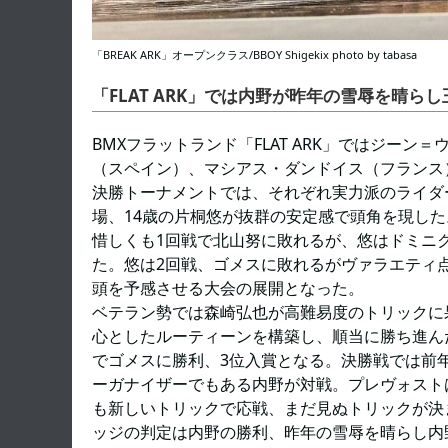
「BREAK ARK」オープンクラス/BBOY Shigekix photo by tabasa
「FLAT ARK」では内野が昨年の雪辱を晴ら
BMXフラットランド「FLAT ARK」ではジー
（スペイン）、マシアス・ダンドイス（フランス
決勝トーナメントでは、それぞれ実力派のライダ
場、14歳の片桐悠が抜群の安定感で頭角を現し
惜しくも1回戦で北山努に敗れるが、悠はドミニ
た。悠は2回戦、ゴメスに敗れるがヴァラエティ
頭を予感させる大会の展開となった。
ベテラン勢では森崎弘也が高難易度のトリックに
心としたルーティーンを構築し、順当に勝ち進ん
でゴメスに勝利、3位入賞となる。決勝戦では前
ーガナイザーでもある内野が対戦。プレヴォスト
も新しいトリックで応戦、まだ見ぬトリックが決
ッジの判定は内野の勝利、昨年の雪辱を晴らし内野