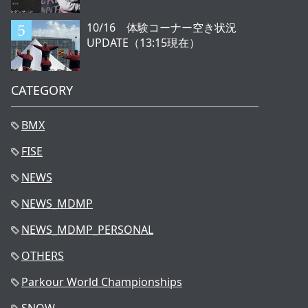
10/16 体験コーナー空き状況
UPDATE（13:15現在）
CATEGORY
BMX
FISE
NEWS
NEWS_MDMP
NEWS_MDMP_PERSONAL
OTHERS
Parkour World Championships