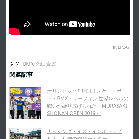
FINEPLAY
タグ :
BMX
,
池田貴広
関連記事
オリンピック前哨戦！スケートボー
ド・BMX・サーフィン 世界レベルの
戦いが繰り広げられた「MURASAKI
SHONAN OPEN 2019」
ナッシング・イズ・インポッシブ
ル！ 片脚のBMXライダー！