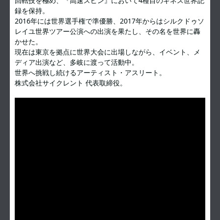
回転技を極め、『高速スピン』において4種目のギネス世界記
録を保持。
2016年には世界選手権で準優勝、2017年からはシルクドゥソ
レイユ世界ツアー公演への出演を果たし、その名を世界に轟
かせた。
現在は東京を拠点に世界大会に出場しながら、イベント、メ
ディア出演など、多岐に渡って活動中。
世界へ挑戦し続けるアーティスト・アスリート。
株式会社サイクレント 代表取締役。