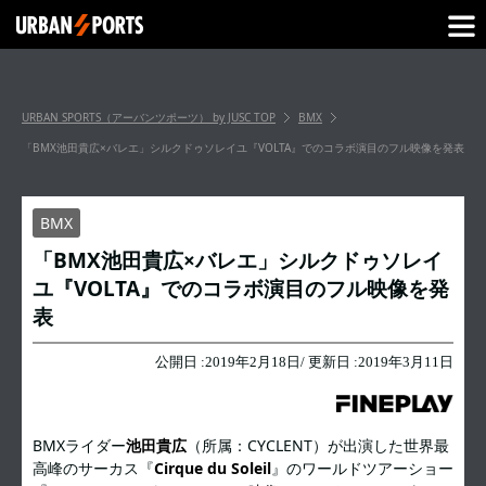
URBAN SPORTS（アーバンツポーツ） by JUSC
TOP
BMX
「BMX池田貴広×バレエ」シルクドゥソレイユ『VOLTA』でのコラボ演目のフル映像を発表
BMX
「BMX池田貴広×バレエ」シルクドゥソレイ
ユ『VOLTA』でのコラボ演目のフル映像を発
表
公開日 :
2019年2月18日
/ 更新日 :
2019年3月11日
BMXライダー
池田貴広
（所属：CYCLENT）が出演した世界最
高峰のサーカス『
Cirque du Soleil
』のワールドツアーショー