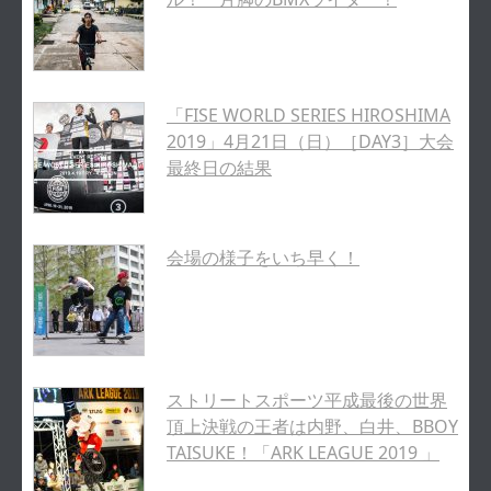
「FISE WORLD SERIES HIROSHIMA
2019」4月21日（日）［DAY3］大会
最終日の結果
会場の様子をいち早く！
ストリートスポーツ平成最後の世界
頂上決戦の王者は内野、白井、BBOY
TAISUKE！「ARK LEAGUE 2019 」